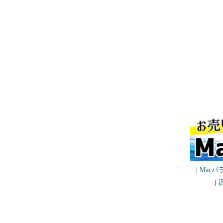
|
Mac
|