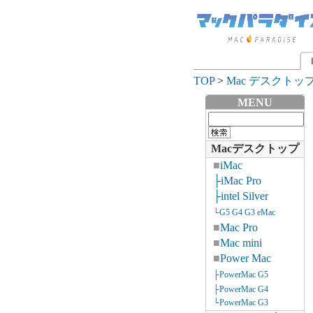
TOP
>
Mac デスクトッ
MENU
Macデスクトップ
■
iMac
├iMac Pro
├intel Silver
└G5 G4 G3 eMac
■
Mac Pro
■
Mac mini
■
Power Mac
├PowerMac G5
├PowerMac G4
└PowerMac G3