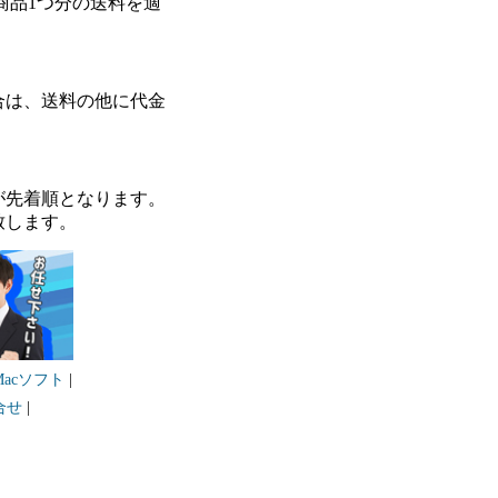
商品1つ分の送料を適
合は、送料の他に代金
が先着順となります。
致します。
Macソフト
|
合せ
|