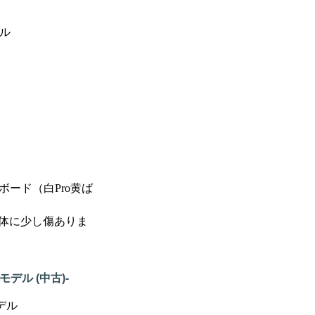
デル
ード（白Pro黄ば
。本体に少し傷ありま
起動モデル (中古)-
モデル