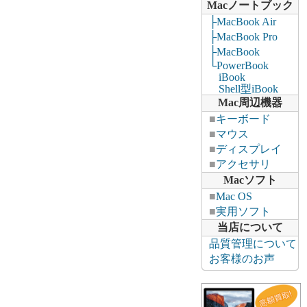
Macノートブック
├MacBook Air
├MacBook Pro
├MacBook
└PowerBook
iBook
Shell型iBook
Mac周辺機器
■
キーボード
■
マウス
■
ディスプレイ
■
アクセサリ
Macソフト
■
Mac OS
■
実用ソフト
当店について
品質管理について
お客様のお声