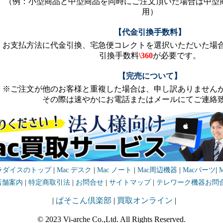
（例：小型商品と中型商品を同時にご注文頂いた場合は中型
用）
【代金引換手数料】
お支払方法に代金引換、宅急便コレクトを選択いただいた場
引換手数料
\360
が必要です。
【完売について】
※ご注文が他のお客様と重複した場合は、申し訳ありません
その際は速やかにお電話またはメールにてご連絡
パラダイスのトップ
|
Mac デスク
|
Mac ノート
|
Mac周辺機器
|
Macパーツ
|
店舗案内
|
特定商取引法
|
お問合せ
|
サイトマップ
|
テレワーク機器お問
|
ぱそこん倶楽部
|
買取オンライン
|
© 2023 Vi-arche Co.,Ltd. All Rights Reserved.