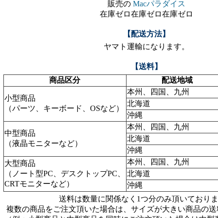
販売の
Macパラダイス
在庫ゼロ在庫ゼロ在庫ゼロ
【配送方法】
ヤマト運輸になります。
【送料】
商品区分
配送地域
本州、四国、九州
小型商品
北海道
（パーツ、キーボード、OSなど）
沖縄
本州、四国、九州
中型商品
北海道
（液晶モニターなど）
沖縄
本州、四国、九州
大型商品
（ノート型PC、デスクトップPC、
北海道
CRTモニターなど）
沖縄
送料は数量に関係なく1つ分のみ頂いており
複数の商品をご注文頂いた場合は、サイズが大きい商品の送