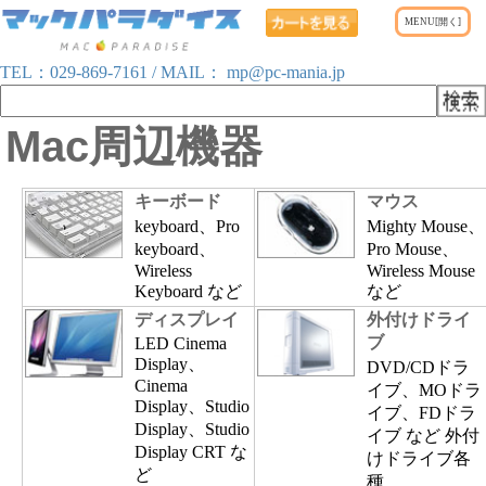
TEL：
029-869-7161
/ MAIL：
mp@pc-mania.jp
Mac周辺機器
キーボード
マウス
keyboard、Pro
Mighty Mouse、
keyboard、
Pro Mouse、
Wireless
Wireless Mouse
Keyboard など
など
ディスプレイ
外付けドライ
ブ
LED Cinema
Display、
DVD/CDドラ
Cinema
イブ、MOドラ
Display、Studio
イブ、FDドラ
Display、Studio
イブ など 外付
Display CRT な
けドライブ各
ど
種