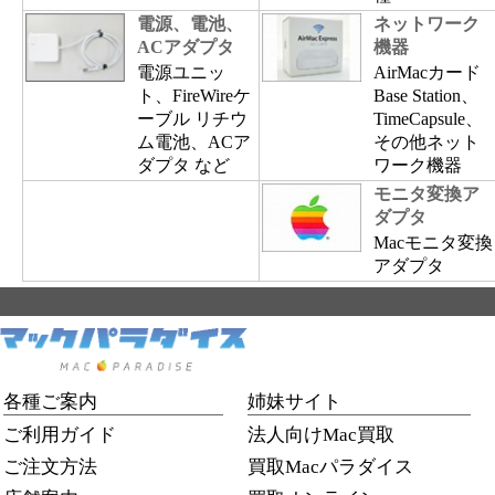
電源、電池、
ネットワーク
ACアダプタ
機器
電源ユニッ
AirMacカード
ト、FireWireケ
Base Station、
ーブル リチウ
TimeCapsule、
ム電池、ACア
その他ネット
ダプタ など
ワーク機器
モニタ変換ア
ダプタ
Macモニタ変換
アダプタ
各種ご案内
姉妹サイト
ご利用ガイド
法人向けMac買取
ご注文方法
買取Macパラダイス