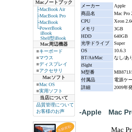
Macノートブック
メーカー
Apple
├MacBook Air
商品名
Mac Pro
├MacBook Pro
CPU
Xeon 2.
├MacBook
└PowerBook
メモリ
3GB
iBook
HDD
640GB
Shell型iBook
光学ドライブ
Super
Mac周辺機器
OS
10.6.3
■
キーボード
■
マウス
BT/AirMac
なし/あ
■
ディスプレイ
iSight
■
アクセサリ
M型番
MB871J
Macソフト
付属品
電源ケー
■
Mac OS
詳細
2009
■
実用ソフト
当店について
品質管理について
-Apple Mac P
お客様のお声
Mac P