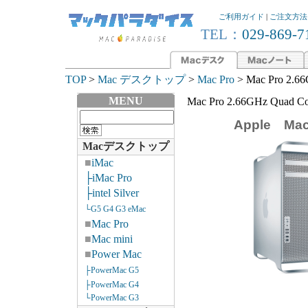
ご利用ガイド
|
ご注文方法
TEL：
029-869-7
TOP
>
Mac デスクトップ
>
Mac Pro
> Mac Pro 2.
MENU
Mac Pro 2.66GHz Quad
Apple Mac
Macデスクトップ
■
iMac
├iMac Pro
├intel Silver
└G5 G4 G3 eMac
■
Mac Pro
■
Mac mini
■
Power Mac
├PowerMac G5
├PowerMac G4
└PowerMac G3