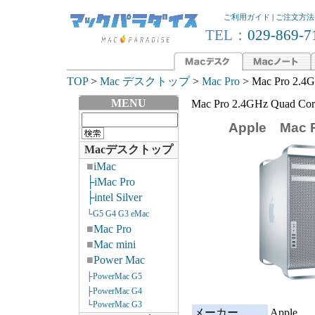
ご利用ガイド
|
ご注文方法
TEL：
029-869-7
TOP
>
Mac デスクトップ
>
Mac Pro
> Mac Pro 2.
MENU
Mac Pro 2.4GHz Quad 
Apple Mac 
Macデスクトップ
■
iMac
├iMac Pro
├intel Silver
└G5 G4 G3 eMac
■
Mac Pro
■
Mac mini
■
Power Mac
├PowerMac G5
├PowerMac G4
└PowerMac G3
メーカー
Apple