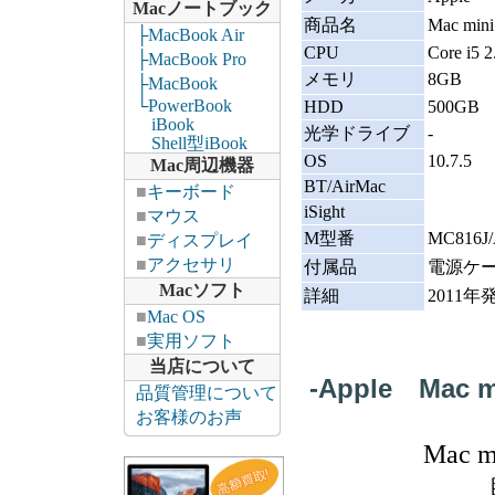
Macノートブック
商品名
Mac min
├MacBook Air
CPU
Core i5 
├MacBook Pro
メモリ
8GB
├MacBook
└PowerBook
HDD
500GB
iBook
光学ドライブ
-
Shell型iBook
OS
10.7.5
Mac周辺機器
BT/AirMac
■
キーボード
iSight
■
マウス
M型番
MC816J
■
ディスプレイ
■
アクセサリ
付属品
電源ケ
Macソフト
詳細
2011
■
Mac OS
■
実用ソフト
当店について
-Apple Mac m
品質管理について
お客様のお声
Mac m