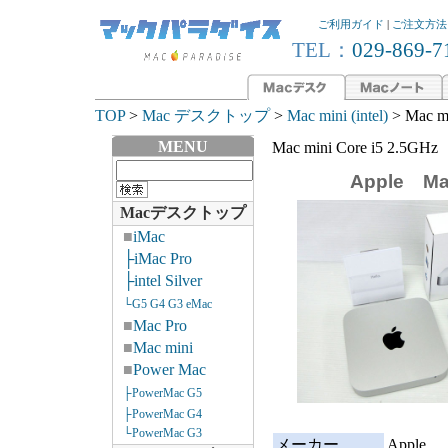
ご利用ガイド
|
ご注文方法
TEL：
029-869-7
TOP
>
Mac デスクトップ
>
Mac mini (intel)
> Mac m
MENU
Mac mini Core i5 2.5G
Apple Ma
Macデスクトップ
■
iMac
├iMac Pro
├intel Silver
└G5 G4 G3 eMac
■
Mac Pro
■
Mac mini
■
Power Mac
├PowerMac G5
├PowerMac G4
└PowerMac G3
メーカー
Apple