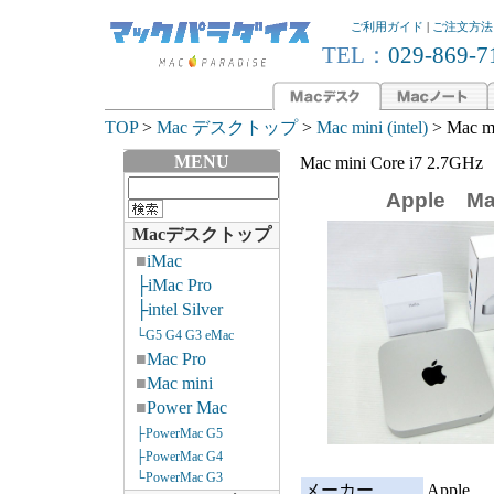
ご利用ガイド
|
ご注文方法
TEL：
029-869-7
TOP
>
Mac デスクトップ
>
Mac mini (intel)
> Mac m
MENU
Mac mini Core i7 2.7G
Apple Ma
Macデスクトップ
■
iMac
├iMac Pro
├intel Silver
└G5 G4 G3 eMac
■
Mac Pro
■
Mac mini
■
Power Mac
├PowerMac G5
├PowerMac G4
└PowerMac G3
メーカー
Apple