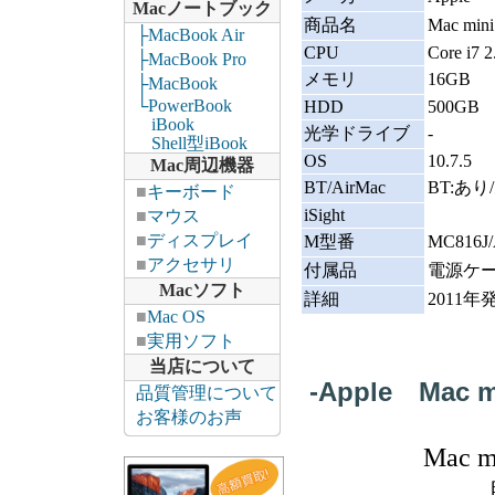
Macノートブック
商品名
Mac min
├MacBook Air
CPU
Core i7 
├MacBook Pro
メモリ
16GB
├MacBook
└PowerBook
HDD
500GB
iBook
光学ドライブ
-
Shell型iBook
OS
10.7.5
Mac周辺機器
BT/AirMac
BT:あり
■
キーボード
iSight
■
マウス
■
ディスプレイ
M型番
MC816J
■
アクセサリ
付属品
電源ケ
Macソフト
詳細
2011
■
Mac OS
■
実用ソフト
当店について
-Apple Mac m
品質管理について
お客様のお声
Mac m