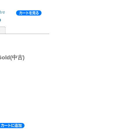
合せ
p
Gold(中古)