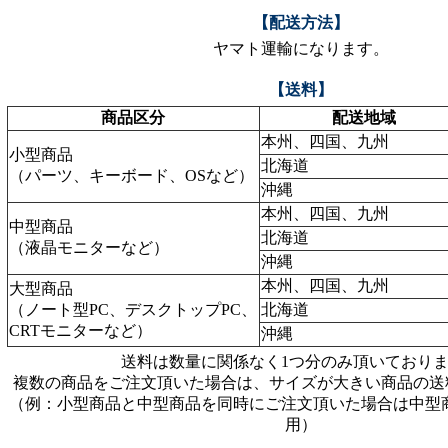
【配送方法】
ヤマト運輸になります。
【送料】
商品区分
配送地域
本州、四国、九州
小型商品
北海道
（パーツ、キーボード、OSなど）
沖縄
本州、四国、九州
中型商品
北海道
（液晶モニターなど）
沖縄
本州、四国、九州
大型商品
（ノート型PC、デスクトップPC、
北海道
CRTモニターなど）
沖縄
送料は数量に関係なく1つ分のみ頂いており
複数の商品をご注文頂いた場合は、サイズが大きい商品の送
（例：小型商品と中型商品を同時にご注文頂いた場合は中型
用）