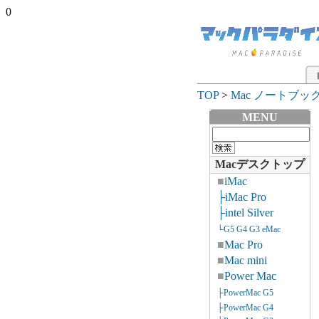
0
TOP
>
Mac ノートブッ
MENU
Macデスクトップ
■
iMac
├iMac Pro
├intel Silver
└G5 G4 G3 eMac
■
Mac Pro
■
Mac mini
■
Power Mac
├PowerMac G5
├PowerMac G4