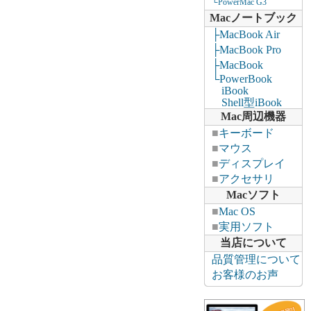
└PowerMac G3
Macノートブック
├MacBook Air
├MacBook Pro
├MacBook
└PowerBook
iBook
Shell型iBook
Mac周辺機器
■
キーボード
■
マウス
■
ディスプレイ
■
アクセサリ
Macソフト
■
Mac OS
■
実用ソフト
当店について
品質管理について
お客様のお声