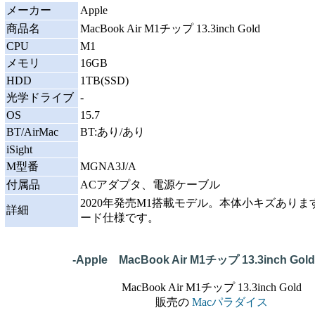
メーカー
Apple
商品名
MacBook Air M1チップ 13.3inch Gold
CPU
M1
メモリ
16GB
HDD
1TB(SSD)
光学ドライブ
-
OS
15.7
BT/AirMac
BT:あり/あり
iSight
M型番
MGNA3J/A
付属品
ACアダプタ、電源ケーブル
2020年発売M1搭載モデル。本体小キズありま
詳細
ード仕様です。
-Apple MacBook Air M1チップ 13.3inch Gold
MacBook Air M1チップ 13.3inch Gold
販売の
Macパラダイス