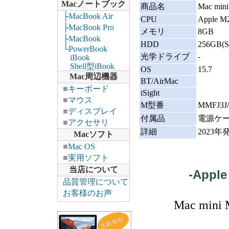
Macノートブック
商品名
Mac mi
├MacBook Air
CPU
Apple M
├MacBook Pro
メモリ
8GB
├MacBook
HDD
256GB(S
└PowerBook
光学ドライブ
-
iBook
Shell型iBook
OS
15.7
Mac周辺機器
BT/AirMac
■
キーボード
iSight
■
マウス
M型番
MMFJ3J
■
ディスプレイ
付属品
電源ケ
■
アクセサリ
詳細
2023
Macソフト
■
Mac OS
■
実用ソフト
当店について
-Appl
品質管理について
お客様のお声
Mac mi