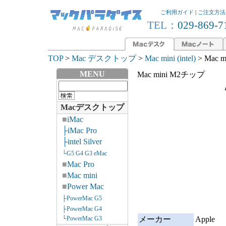
ご利用ガイド
|
ご注文方法
TEL：
029-869-7
TOP
>
Mac デスクトップ
>
Mac mini (intel)
> Mac 
MENU
Mac mini M2チップ
Macデスクトップ
■
iMac
├iMac Pro
├intel Silver
└G5 G4 G3 eMac
■
Mac Pro
■
Mac mini
■
Power Mac
├PowerMac G5
├PowerMac G4
└PowerMac G3
メーカー
Apple