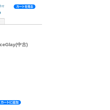
合せ
p
aceGlay(中古)