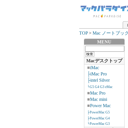
TOP
>
Mac ノートブッ
MENU
Macデスクトップ
■
iMac
├iMac Pro
├intel Silver
└G5 G4 G3 eMac
■
Mac Pro
■
Mac mini
■
Power Mac
├PowerMac G5
├PowerMac G4
└PowerMac G3