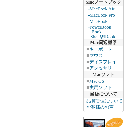
Macノートブック
├MacBook Air
├MacBook Pro
├MacBook
└PowerBook
iBook
Shell型iBook
Mac周辺機器
■
キーボード
■
マウス
■
ディスプレイ
■
アクセサリ
Macソフト
■
Mac OS
■
実用ソフト
当店について
品質管理について
お客様のお声