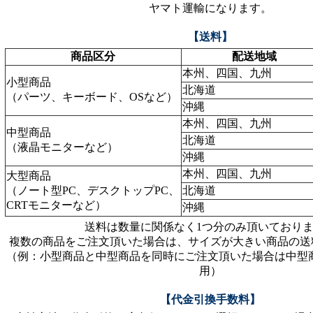
ヤマト運輸になります。
【送料】
商品区分
配送地域
本州、四国、九州
小型商品
北海道
（パーツ、キーボード、OSなど）
沖縄
本州、四国、九州
中型商品
北海道
（液晶モニターなど）
沖縄
本州、四国、九州
大型商品
（ノート型PC、デスクトップPC、
北海道
CRTモニターなど）
沖縄
送料は数量に関係なく1つ分のみ頂いており
複数の商品をご注文頂いた場合は、サイズが大きい商品の送
（例：小型商品と中型商品を同時にご注文頂いた場合は中型
用）
【代金引換手数料】