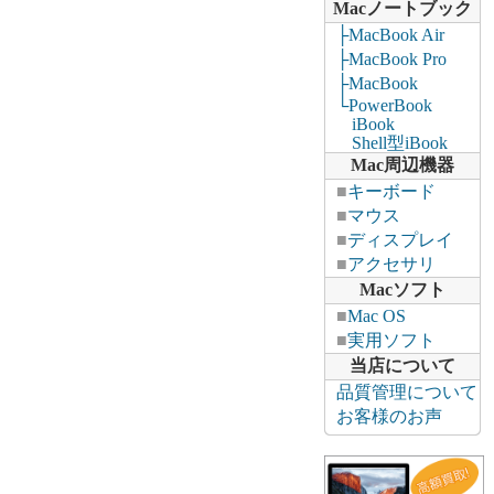
Macノートブック
├MacBook Air
├MacBook Pro
├MacBook
└PowerBook
iBook
Shell型iBook
Mac周辺機器
■
キーボード
■
マウス
■
ディスプレイ
■
アクセサリ
Macソフト
■
Mac OS
■
実用ソフト
当店について
品質管理について
お客様のお声