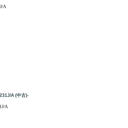
J/A
231J/A (中古)-
1J/A