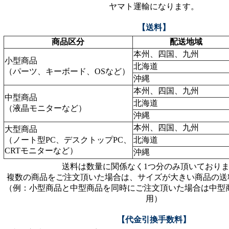
ヤマト運輸になります。
【送料】
商品区分
配送地域
本州、四国、九州
小型商品
北海道
（パーツ、キーボード、OSなど）
沖縄
本州、四国、九州
中型商品
北海道
（液晶モニターなど）
沖縄
本州、四国、九州
大型商品
（ノート型PC、デスクトップPC、
北海道
CRTモニターなど）
沖縄
送料は数量に関係なく1つ分のみ頂いており
複数の商品をご注文頂いた場合は、サイズが大きい商品の送
（例：小型商品と中型商品を同時にご注文頂いた場合は中型
用）
【代金引換手数料】