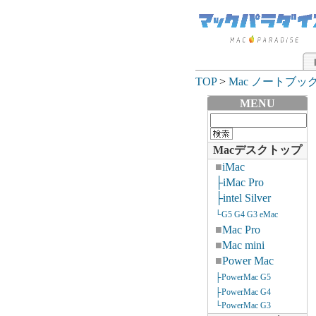
TOP
>
Mac ノートブッ
MENU
Macデスクトップ
■
iMac
├iMac Pro
├intel Silver
└G5 G4 G3 eMac
■
Mac Pro
■
Mac mini
■
Power Mac
├PowerMac G5
├PowerMac G4
└PowerMac G3