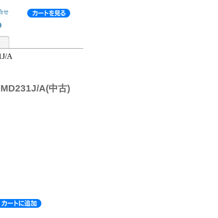
合せ
p
1J/A
チ MD231J/A(中古)