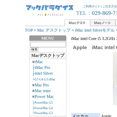
ご利用ガイド
|
ご注文方法
TEL：
029-869-7
TOP
>
Mac デスクトップ
>
iMac intel Silverモデル
>
MENU
iMac intel Core i5 3.2GH
Apple iMac intel
Macデスクトップ
■
iMac
├iMac Pro
├intel Silver
└G5 G4 G3 eMac
■
Mac Pro
■
Mac mini
■
Power Mac
├PowerMac G5
├PowerMac G4
└PowerMac G3
メーカー
Apple