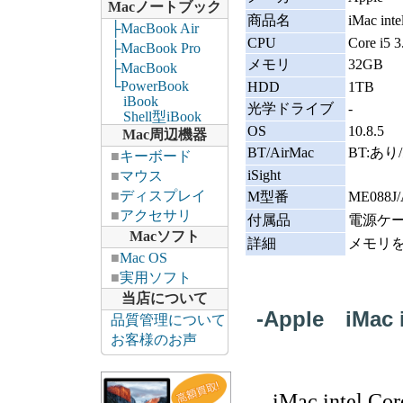
Macノートブック
商品名
iMac int
├MacBook Air
CPU
Core i5 
├MacBook Pro
メモリ
32GB
├MacBook
└PowerBook
HDD
1TB
iBook
光学ドライブ
-
Shell型iBook
OS
10.8.5
Mac周辺機器
BT/AirMac
BT:あり
■
キーボード
iSight
■
マウス
■
ディスプレイ
M型番
ME088J
■
アクセサリ
付属品
電源ケ
Macソフト
詳細
メモリを
■
Mac OS
■
実用ソフト
当店について
-Apple iMac i
品質管理について
お客様のお声
iMac intel Co