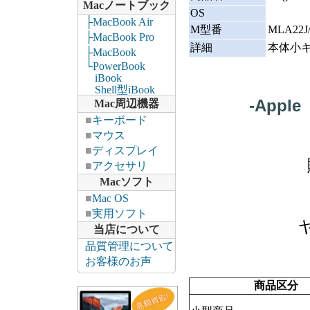
Macノートブック
OS
├MacBook Air
M型番
MLA22J
├MacBook Pro
詳細
本体小
├MacBook
└PowerBook
iBook
Shell型iBook
-Apple
Mac周辺機器
■
キーボード
■
マウス
■
ディスプレイ
■
アクセサリ
Macソフト
■
Mac OS
■
実用ソフト
当店について
品質管理について
お客様のお声
商品区分