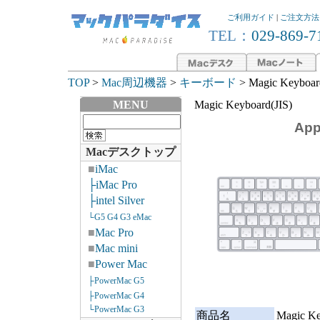
ご利用ガイド
|
ご注文方法
TEL：
029-869-7
TOP
>
Mac周辺機器
>
キーボード
> Magic Keyboar
MENU
Magic Keyboard(JIS)
App
Macデスクトップ
■
iMac
├iMac Pro
├intel Silver
└G5 G4 G3 eMac
■
Mac Pro
■
Mac mini
■
Power Mac
├PowerMac G5
├PowerMac G4
└PowerMac G3
商品名
Magic Ke