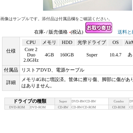
※画像はサンプルです。添付品は付属品欄をご確認ください。
-
在庫- / 販売価格
(税込)
送料と
CPU
メモリ
HDD
光学ドライブ
OS
Air
Core 2
仕様
あ
Duo
4GB
160GB
Super
10.4.7
2.0GHz
付属品
リストアDVD、電源ケーブル
メモリ4GBに増設済。筐体に擦り傷、脚部に傷があ
詳細
はありません。
ドライブの種類
Super
DVD-RW/CD-RW
Combo
D
DVD-ROM
DVD-ROM
CD-RW
CD-RW/CD-ROM
CD-ROM
C