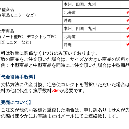
本州、四国、九州
中型商品
北海道
￥
（液晶モニターなど）
沖縄
￥
本州、四国、九州
￥
大型商品
（ノート型PC、デスクトップPC、
北海道
￥
CRTモニターなど）
沖縄
￥
送料は数量に関係なく1つ分のみ頂いております。
複数の商品をご注文頂いた場合は、サイズが大きい商品の送料
（例：小型商品と中型商品を同時にご注文頂いた場合は中型商品
【代金引換手数料】
お支払方法に代金引換、宅急便コレクトを選択いただいた場合
送料の他に代金引換手数料
\360
が必要です。
【完売について】
※ご注文が他のお客様と重複した場合は、申し訳ありませんが
その際は速やかにお電話またはメールにてご連絡致します。