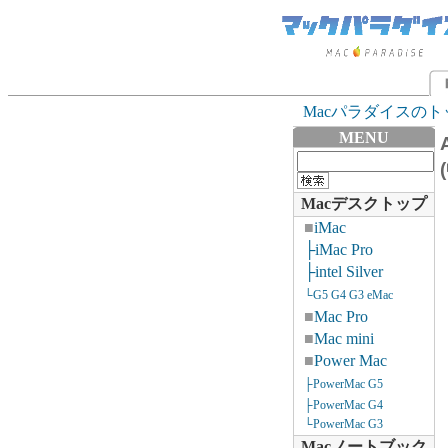
Macパラダイスのト
MENU
Macデスクトップ
■
iMac
├iMac Pro
├intel Silver
└G5 G4 G3 eMac
■
Mac Pro
■
Mac mini
■
Power Mac
├PowerMac G5
├PowerMac G4
└PowerMac G3
Macノートブック