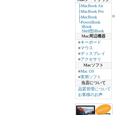
├MacBook Air
├MacBook Pro
├MacBook
└PowerBook
iBook
Shell型iBook
Mac周辺機器
■
キーボード
■
マウス
■
ディスプレイ
■
アクセサリ
Macソフト
■
Mac OS
■
実用ソフト
当店について
品質管理について
お客様のお声